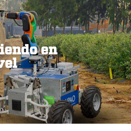
iendo en
vel