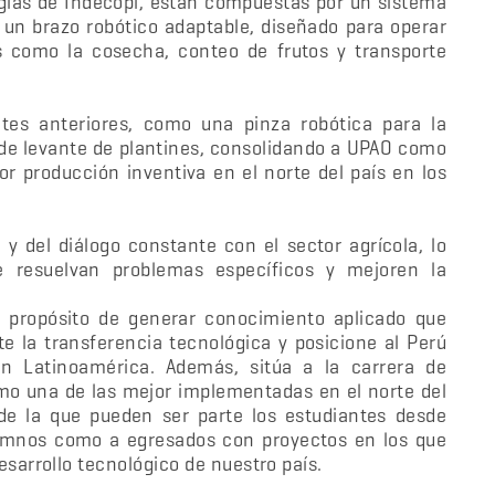
gías de Indecopi, están compuestas por un sistema
un brazo robótico adaptable, diseñado para operar
s como la cosecha, conteo de frutos y transporte
tes anteriores, como una pinza robótica para la
a de levante de plantines, consolidando a UPAO como
r producción inventiva en el norte del país en los
 y del diálogo constante con el sector agrícola, lo
e resuelvan problemas específicos y mejoren la
u propósito de generar conocimiento aplicado que
te la transferencia tecnológica y posicione al Perú
n Latinoamérica. Además, sitúa a la carrera de
omo una de las mejor implementadas en el norte del
de la que pueden ser parte los estudiantes desde
lumnos como a egresados con proyectos en los que
desarrollo tecnológico de nuestro país.