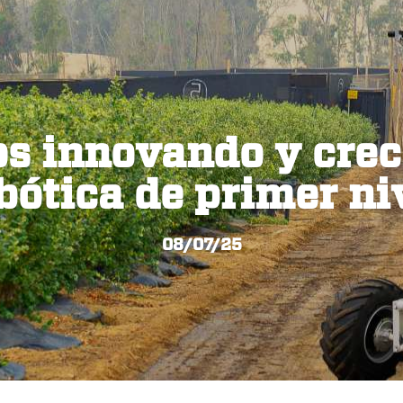
s innovando y crec
bótica de primer ni
08/07/25