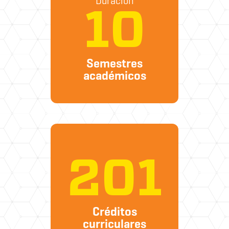
Duración
10
Semestres
académicos
201
Créditos
curriculares