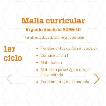
Malla curricular
Vigente desde el 2025-10
* Plan de estudios sujeto a mejora constante
1er
Fundamentos de Administración
Comunicación I
ciclo
Matemática
Metodología del Aprendizaje
Universitario
Fundamentos de Economía