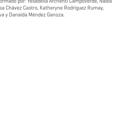
nformado por: Yesabella Archenti Campoverde, Nadia
esa Chávez Castro, Katheryne Rodríguez Rumay,
Alva y Danaida Méndez Ganoza.