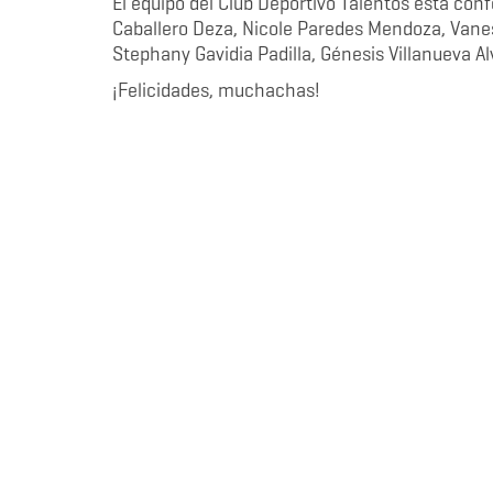
El equipo del Club Deportivo Talentos está co
Caballero Deza, Nicole Paredes Mendoza, Van
Stephany Gavidia Padilla, Génesis Villanueva 
¡Felicidades, muchachas!