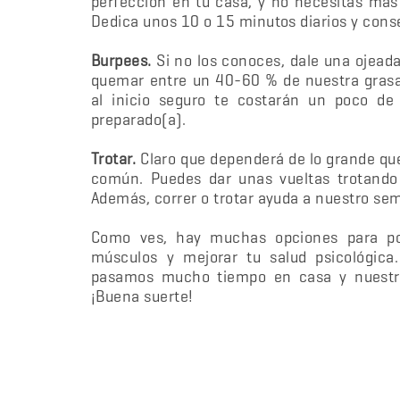
perfección en tu casa, y no necesitas más
Dedica unos 10 o 15 minutos diarios y cons
Burpees.
Si no los conoces, dale una ojeada
quemar entre un 40-60 % de nuestra grasa 
al inicio seguro te costarán un poco de 
preparado(a).
Trotar.
Claro que dependerá de lo grande que
común. Puedes dar unas vueltas trotando a
Además, correr o trotar ayuda a nuestro sem
Como ves, hay muchas opciones para pon
músculos y mejorar tu salud psicológica.
pasamos mucho tiempo en casa y nuestra
¡Buena suerte!