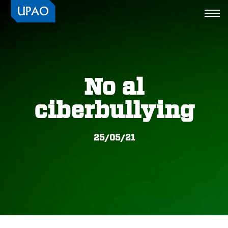
Togg
navi
No al
ciberbullying
25/05/21