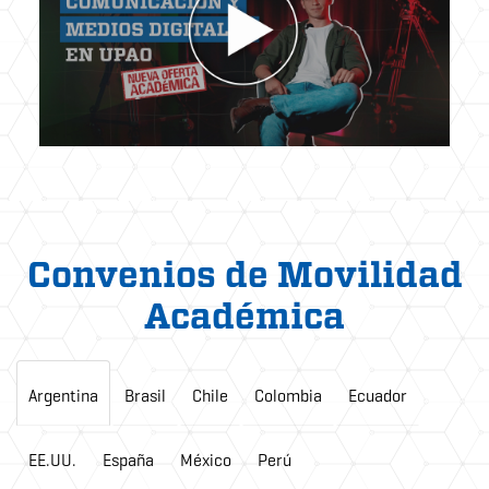
Convenios de Movilidad
Académica
Argentina
Brasil
Chile
Colombia
Ecuador
EE.UU.
España
México
Perú