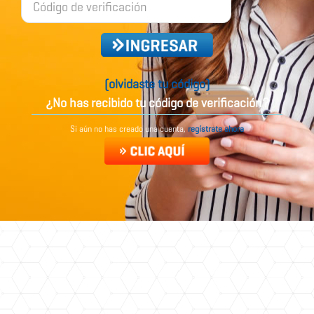
Código
de
verificación:
(olvidaste tu código)
¿No has recibido tu código de verificación?
Si aún no has creado una cuenta,
regístrate ahora