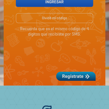
Recuerda que es el mismo código de 4
dígitos que recibiste por SMS.
o
inicia sesión
Al enviar mis datos, acepto las
políticas de privacidad.
Tus datos estan 100% seguros
Iniciar sesión
Regístrate