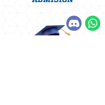
EXAMEN
DE
ADMISIÓN
Participa en nuestro
proceso
ordinario de admisión
y
conviértete en orreguiano.