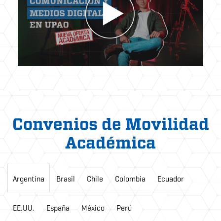
Convenios de Movilidad
Académica
Argentina
Brasil
Chile
Colombia
Ecuador
EE.UU.
España
México
Perú